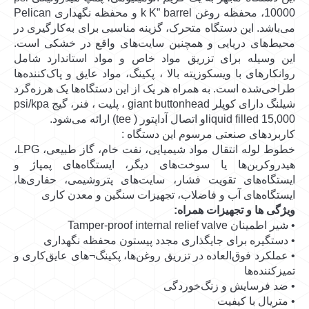
10000، محفظه روغن k K” barrel و محفظه نگهداری Pelican
می‌باشد. این دستگاه متحرک، گزینه مناسبی برای به‌کارگیری در
محیط‌های دریایی و همچنین سایت‌های واقع در خشکی است.
این وسیله برای تزریق مواد خاص و مواد استاندارد شامل
روانکارهای با ویسکوزیته بالا ، پکینگ، مواد عایق و پاک‌کننده‌ها
طراحی‌شده است. به همراه هر یک از این دستگاه‌ها یک هرزه‌گرد
شیلنگ دارای کوپلر giant buttonhead ، پلیت ، فنر، گیج psi/kpa
liquid filled 15,000و اتصال آداپتور ( tee) ارائه می‌شود.
کاربردهای صنعتی مرسوم این دستگاه :
خطوط لوله انتقال مواد شیمیایی، نفت خام، گاز طبیعی، LPG،
هیدروکربن‌ها یا سوخت‌های دیگر، ایستگاه‌های پمپاژ و
ایستگاه‌های تقویت فشار، سایت‌های پتروشیمی، حفاری‌ها،
ایستگاه‌های آب و فاضلاب، تجهیزات سنگین و معدن کاری
ویژگی ها و تجهیزات همراه:
• شیر اطمینان Tamper-proof internal relief valve
• دستگیره برای جایگذاری مجدد پیستون محفظه نگهداری
• عملکرد فوق‌العاده در تزریق روغن‌ها، پکینگ¬های عایق‌کاری و
تمیزکننده‌ها
• ضد فرسایش و زنگ‌خوردگی
• متریال با کیفیت